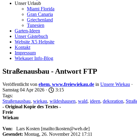
Unser Urlaub
Miami Florida
Gran Canaria
Griechenland
Tunesien
Garten-Ideen
Unser Gästebuch
Website X5 Helpsite
Kontakt
Impressum
Wiekauer Info-Blog
Straßenausbau - Antwort FTP
Veröffentlicht von
ehem. www.freiewiekau.de
in
Unsere Wiekau
·
Samstag 04 Apr 2026 ·
3:15
Tags:
Straßenausbau
,
wiekau
,
wildeshausen
,
wald
,
ideen
,
dekoration
,
Straß
- Original Kopie des Textes -
Freie
Wiekau
Von:
Lars Kosten [mailto:lkosten@web.de]
Gesendet:
Montag, 26. November 2012 17:11