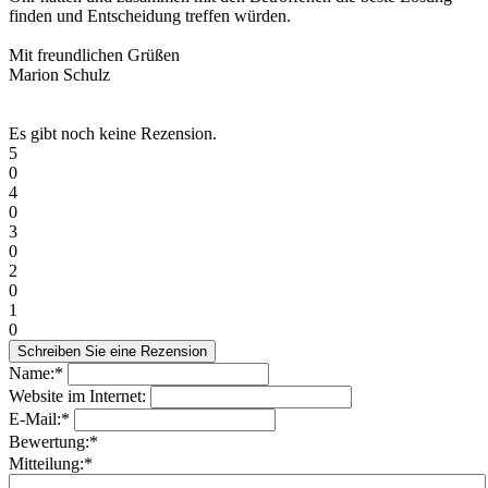
finden und Entscheidung treffen würden.
Mit freundlichen Grüßen
Marion Schulz
Es gibt noch keine Rezension.
5
0
4
0
3
0
2
0
1
0
Name:*
Website im Internet:
E-Mail:*
Bewertung:*
Mitteilung:*